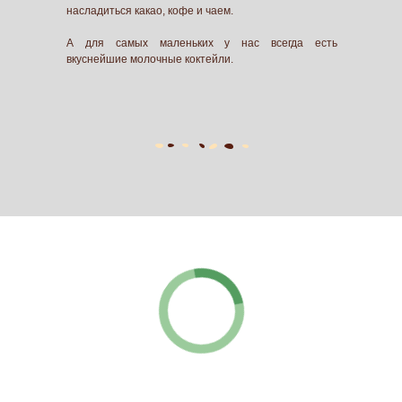
насладиться какао, кофе и чаем.
А для самых маленьких у нас всегда есть
вкуснейшие молочные коктейли.
53
рублей
Design creates
culture